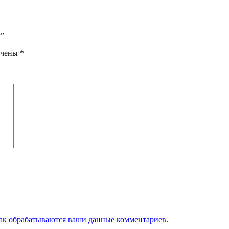
ы”
ечены
*
как обрабатываются ваши данные комментариев
.